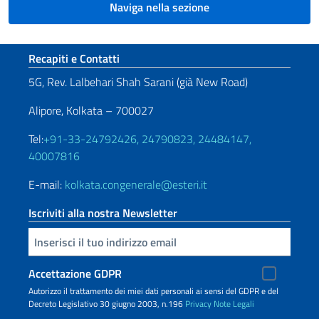
Naviga nella sezione
Sezione footer
Recapiti e Contatti
5G, Rev. Lalbehari Shah Sarani (già New Road)
Alipore, Kolkata – 700027
Tel:
+91-33-24792426, 24790823, 24484147,
40007816
E-mail:
kolkata.congenerale@esteri.it
Iscriviti alla nostra Newsletter
Inserisci la tua email
Accettazione GDPR
Autorizzo il trattamento dei miei dati personali ai sensi del GDPR e del
Decreto Legislativo 30 giugno 2003, n.196
Privacy
Note Legali