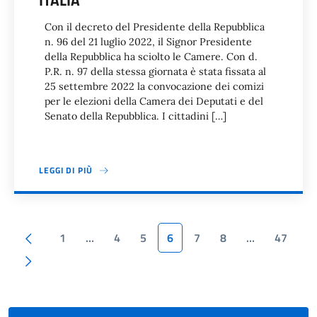
ITALIA
Con il decreto del Presidente della Repubblica
n. 96 del 21 luglio 2022, il Signor Presidente
della Repubblica ha sciolto le Camere. Con d.
P.R. n. 97 della stessa giornata è stata fissata al
25 settembre 2022 la convocazione dei comizi
per le elezioni della Camera dei Deputati e del
Senato della Repubblica. I cittadini […]
LEGGI DI PIÙ
Paginazione
Pagina precedente
1
…
4
5
6
7
8
…
47
Pagina successiva