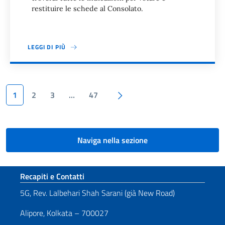
restituire le schede al Consolato.
LEGGI DI PIÙ
Paginazione
Pagina successiva
1
2
3
…
47
Naviga nella sezione
Sezione footer
Recapiti e Contatti
5G, Rev. Lalbehari Shah Sarani (già New Road)
Alipore, Kolkata – 700027