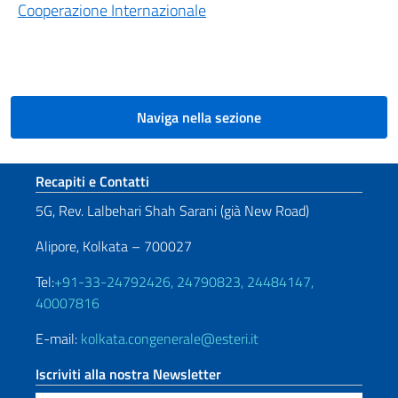
Cooperazione Internazionale
Naviga nella sezione
Sezione footer
Recapiti e Contatti
5G, Rev. Lalbehari Shah Sarani (già New Road)
Alipore, Kolkata – 700027
Tel:
+91-33-24792426, 24790823, 24484147,
40007816
E-mail:
kolkata.congenerale@esteri.it
Iscriviti alla nostra Newsletter