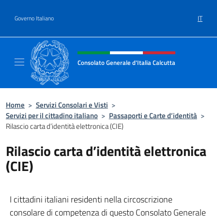
Salta al contenuto
IT
Governo Italiano
Intestazione sito, social e menù
Consolato Generale d'Italia Calcutta
Il sito ufficiale del Consolato Generale d'Ita
Home
>
Servizi Consolari e Visti
>
Servizi per il cittadino italiano
>
Passaporti e Carte d’identità
>
Rilascio carta d’identità elettronica (CIE)
Rilascio carta d’identità elettronica
(CIE)
I cittadini italiani residenti nella circoscrizione
consolare di competenza di questo Consolato Generale