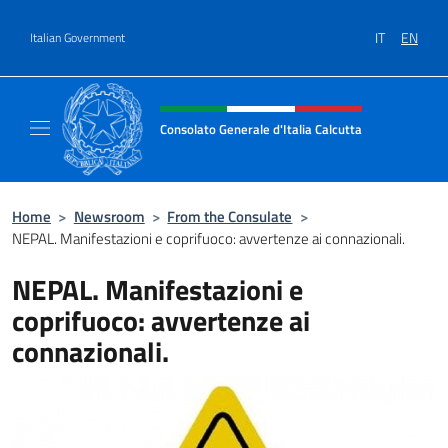
Go to content
IT
EN
Italian Government
Header, social and menu of site
Consolato Generale d'Italia Calcutta
Il sito ufficiale del Consolato Generale d'Ita
Home
>
Newsroom
>
From the Consulate
>
NEPAL. Manifestazioni e coprifuoco: avvertenze ai connazionali.
NEPAL. Manifestazioni e
coprifuoco: avvertenze ai
connazionali.