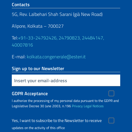
Footer section
Contacts
5G, Rev. Lalbehari Shah Sarani (già New Road)
Alipore, Kolkata – 700027
Tel:
+91-33-24792426, 24790823, 24484147,
40007816
E-mail:
kolkata.congenerale@esteri.it
Sign up to our Newsletter
Insert your email
GDPR Acceptance
I authorize the processing of my personal data pursuant to the GDPR and
Legislative Decree 30 June 2003, n.196
Privacy
Legal Notices
Yes, I want to subscribe to the Newsletter to receive
updates on the activity of this office