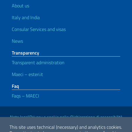
About us
Italy and India
Consular Services and visas
News
Transparency
Transparent administration
Maeci – esteri.it
Faq
Faqs – MAECI
Useful links
Note legali
Privacy e cookie policy
Dichiarazione di accessibilità
This site uses technical (necessary) and analytics cookies.