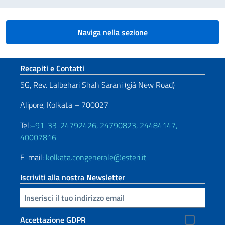
Naviga nella sezione
Sezione footer
Recapiti e Contatti
5G, Rev. Lalbehari Shah Sarani (già New Road)
Alipore, Kolkata – 700027
Tel:
+91-33-24792426, 24790823, 24484147,
40007816
E-mail:
kolkata.congenerale@esteri.it
Iscriviti alla nostra Newsletter
Inserisci la tua email
Accettazione GDPR