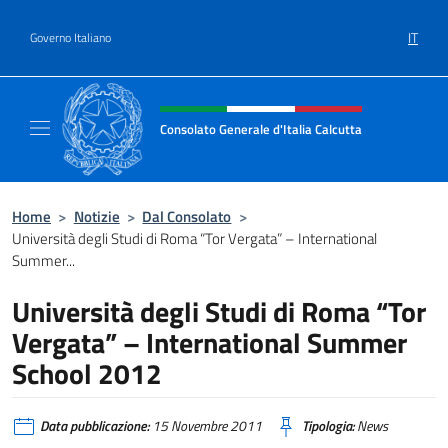
Salta al contenuto
IT
Governo Italiano
Intestazione sito, social e menù
Consolato Generale d'Italia Calcutta
Il sito ufficiale del Consolato Generale d'Ita
Home
>
Notizie
>
Dal Consolato
>
Università degli Studi di Roma “Tor Vergata” – International
Summer...
Università degli Studi di Roma “Tor
Vergata” – International Summer
School 2012
Data pubblicazione:
15 Novembre 2011
Tipologia:
News