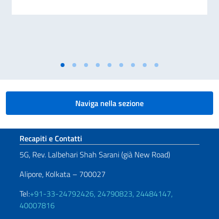
Naviga nella sezione
Sezione footer
Recapiti e Contatti
5G, Rev. Lalbehari Shah Sarani (già New Road)
Alipore, Kolkata – 700027
Tel:
+91-33-24792426, 24790823, 24484147,
40007816