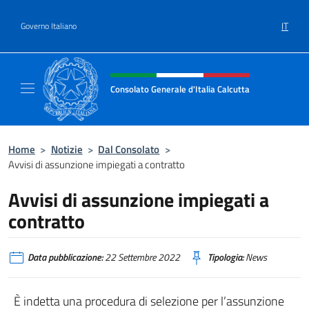
Salta al contenuto
IT
Governo Italiano
Intestazione sito, social e menù
Consolato Generale d'Italia Calcutta
Il sito ufficiale del Consolato Generale d'Ita
Home
>
Notizie
>
Dal Consolato
>
Avvisi di assunzione impiegati a contratto
Avvisi di assunzione impiegati a
contratto
Data pubblicazione:
22 Settembre 2022
Tipologia:
News
È indetta una procedura di selezione per l’assunzione