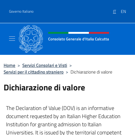
Salta al contenuto
IT
EN
Governo Italiano
Intestazione sito, social e menù
Consolato Generale d'Italia Calcutta
Il sito ufficiale del Consolato Generale d'Ita
Home
>
Servizi Consolari e Visti
>
Servizi per il cittadino straniero
>
Dichiarazione di valore
Dichiarazione di valore
The Declaration of Value (DOV) is an informative
document requested by an Italian Higher Education
Institution for granting admission to Italian
Universities. It is issued by the territorial competent